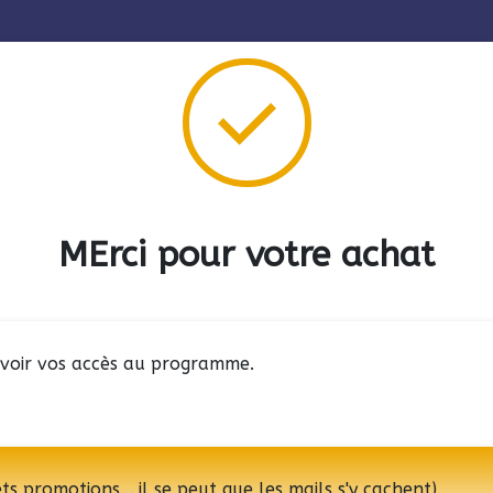
MErci pour votre achat
evoir vos accès au programme.
 promotions... il se peut que les mails s'y cachent)