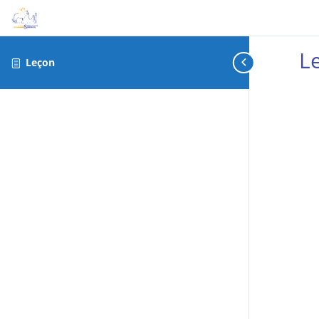
L
Leçon