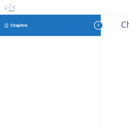
C
Chapitre