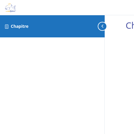
C
Chapitre