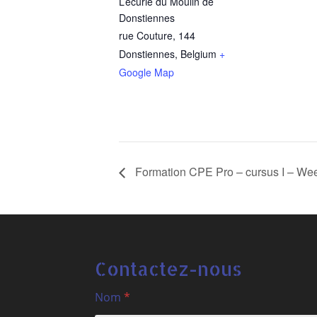
L’écurie du Moulin de
Donstiennes
rue Couture, 144
Donstiennes
,
Belgium
+
Google Map
Formation CPE Pro – cursus I – We
Contactez-nous
Nom
*