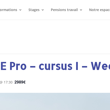
ormations
Stages
Pensions travail
Notre espace
E Pro – cursus I – W
2989€
 @ 17:30