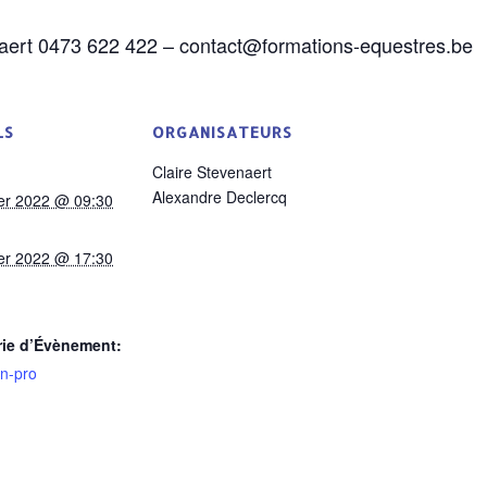
venaert 0473 622 422 – contact@formations-equestres.be
LS
ORGANISATEURS
Claire Stevenaert
Alexandre Declercq
ier 2022 @ 09:30
ier 2022 @ 17:30
rie d’Évènement:
on-pro