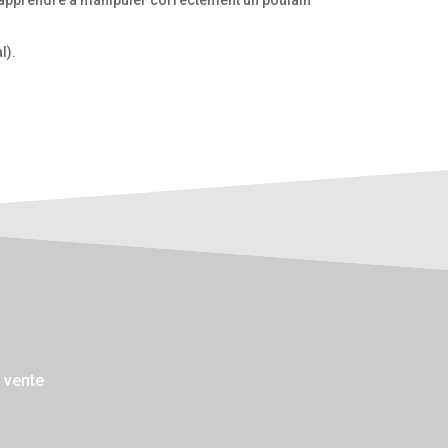
l).
 vente