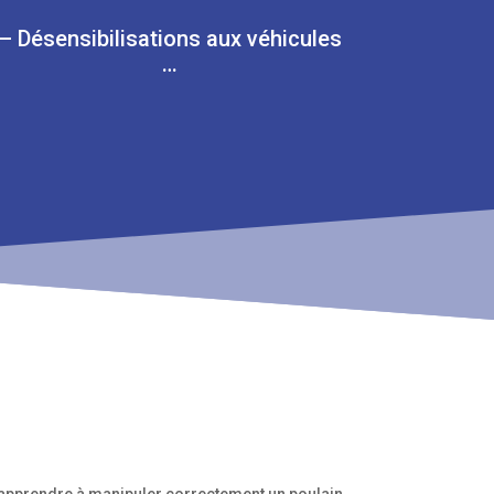
– Désensibilisations aux véhicules
…
t apprendre à manipuler correctement un poulain