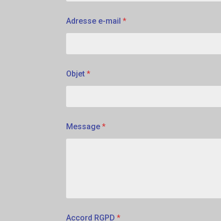
Adresse e-mail
*
Objet
*
Message
*
Accord RGPD
*