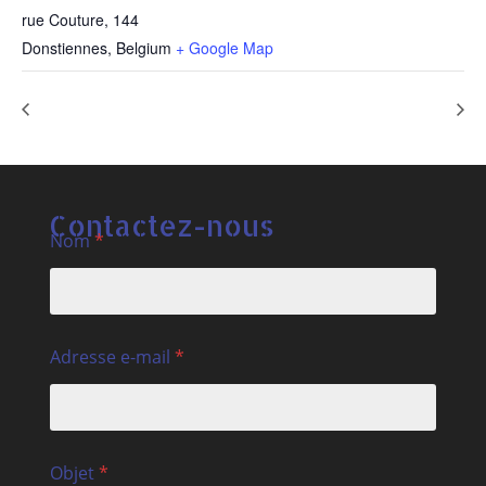
rue Couture, 144
Donstiennes
,
Belgium
+ Google Map
Portes ouvertes : Après-midi rencontre
Stage désensibilisation
Contactez-nous
Nom
*
Adresse e-mail
*
Objet
*