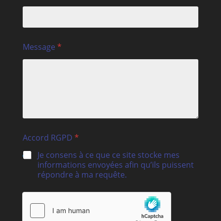
Message
*
Accord RGPD
*
Je consens à ce que ce site stocke mes
informations envoyées afin qu’ils puissent
répondre à ma requête.