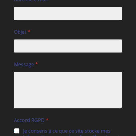
Objet
*
Message
*
Accord RGPD
*
Je consens à ce que ce site stocke mes