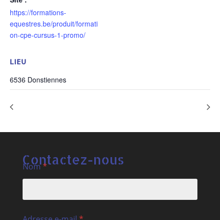
https://formations-
equestres.be/produit/formati
on-cpe-cursus-1-promo/
LIEU
6536 Donstiennes
Formation CPE cursus I – 5/5
Formation CPE Cursus I – 4/5
Contactez-nous
Nom
*
Adresse e-mail
*