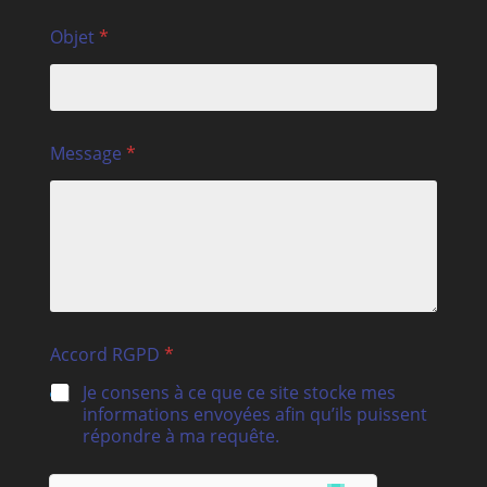
Objet
*
Message
*
Accord RGPD
*
Je consens à ce que ce site stocke mes
informations envoyées afin qu’ils puissent
répondre à ma requête.