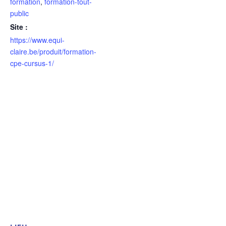
formation
,
formation-tout-
public
Site :
https://www.equi-
claire.be/produit/formation-
cpe-cursus-1/