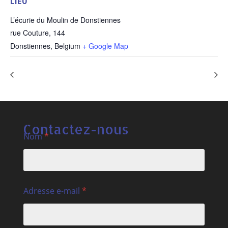
LIEU
L’écurie du Moulin de Donstiennes
rue Couture, 144
Donstiennes
,
Belgium
+ Google Map
Journée d’initiation au travail au sol
Stage initiation au sol
Contactez-nous
Nom
*
Adresse e-mail
*