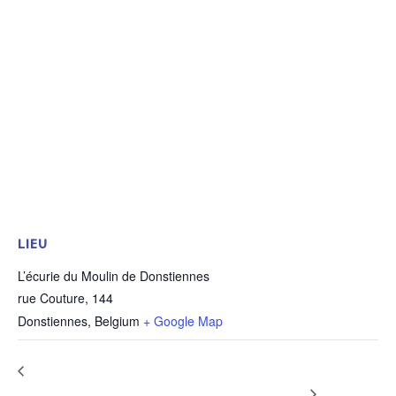
LIEU
L’écurie du Moulin de Donstiennes
rue Couture, 144
Donstiennes
,
Belgium
+ Google Map
Stage « spécial
Formation CPE Pro – cursus I –
Weekend 7
désensibilitation »