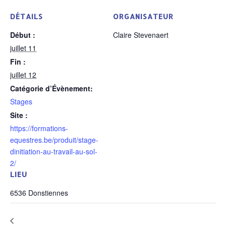
DÉTAILS
ORGANISATEUR
Début :
Claire Stevenaert
juillet 11
Fin :
juillet 12
Catégorie d’Évènement:
Stages
Site :
https://formations-
equestres.be/produit/stage-
dinitiation-au-travail-au-sol-
2/
LIEU
6536 Donstiennes
Stage Initiation Monté
Stage « ados » : travail au sol, liberté et monté