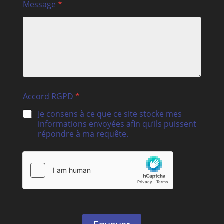
Message
*
Accord RGPD
*
Je consens à ce que ce site stocke mes
informations envoyées afin qu’ils puissent
répondre à ma requête.