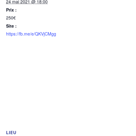
24 mai 2021 @ 18:00
Prix :
250€
Site :
https://fb.me/e/QKVjCMgg
LIEU