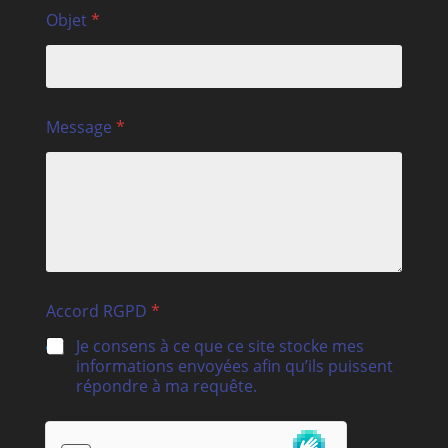
Objet
*
Message
*
Accord RGPD
*
Je consens à ce que ce site stocke mes
informations envoyées afin qu’ils puissent
répondre à ma requête.