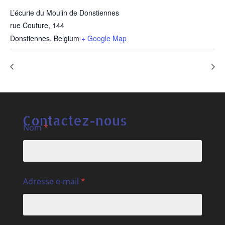
L’écurie du Moulin de Donstiennes
rue Couture, 144
Donstiennes
,
Belgium
+ Google Map
Stage à la carte
Stage initiation spécial poulain
Contactez-nous
Nom
*
Adresse e-mail
*