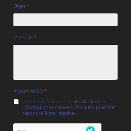
Objet
*
Message
*
Accord RGPD
*
Je consens à ce que ce site stocke mes
informations envoyées afin qu’ils puissent
répondre à ma requête.