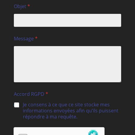
Objet
*
Message
*
Accord RGPD
*
Je consens à ce que ce site stocke mes
informations envoyées afin qu’ils puissent
répondre à ma requête.